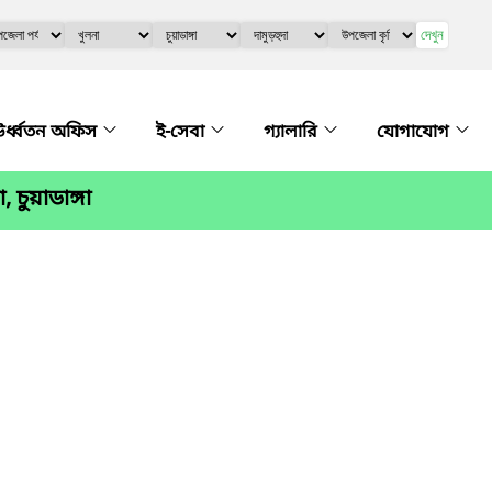
দেখুন
র্ধ্বতন অফিস
ই-সেবা
গ্যালারি
যোগাযোগ
 চুয়াডাঙ্গা