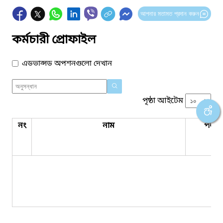
আপনার মতামত প্রদান করুন
কর্মচারী প্রোফাইল
এডভান্সড অপশনগুলো দেখান
পৃষ্ঠা আইটেম
নং
নাম
পদবি
কো