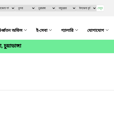
দেখুন
র্ধ্বতন অফিস
ই-সেবা
গ্যালারি
যোগাযোগ
 চুয়াডাঙ্গা