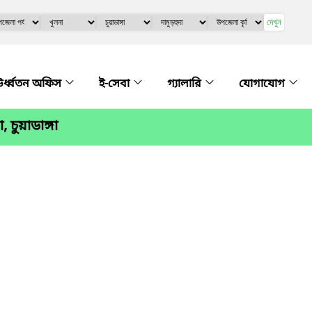
দেখুন
র্ধ্বতন অফিস
ই-সেবা
গ্যালারি
যোগাযোগ
 চুয়াডাঙ্গা